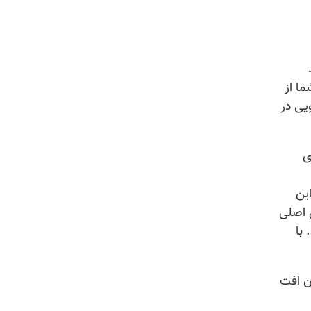
روش رود، ۵ تومان درآمد شما از
یی در
ی
ین
 اصلی
 با
ن افت