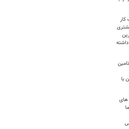
کار
مشتری
رین
داشته
امین
 با
 های
ا
ی