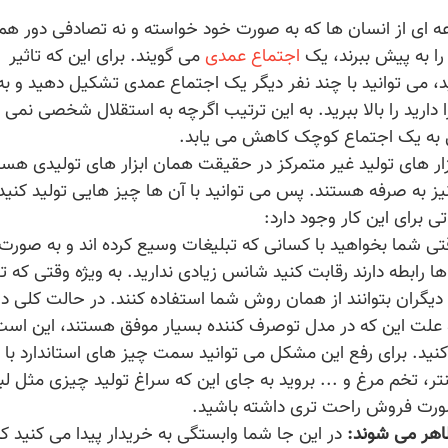
 ای از انسان ها که به صورت خود خواسته و نه تصادفی دور ه
به پیش ببرند، یک
اجتماع عمدی
می گویند. برای این که تاثیر
د، می توانید با چند نفر دیگر یک اجتماع عمدی تشکیل دهید و ب
 دارید را بالا ببرید. به این ترتیب اگرچه به استقلال شخصی نمی 
نی به یک اجتماع کوچک کاهش می یابد.
ار های تولید غیر متمرکز در حقیقت همان ابزار های تولیدی هست
به صرفه هستند. پس می توانید با آن ها چیز هایی تولید کنید 
ی برای این کار وجود دارد:
ی شما بخواهید با کسانی که تبلیغات وسیع کرده اند و به صورت ا
ها رابطه دارند رقابت کنید شانس زیادی ندارید. به ویژه وقتی که تو
دیگران بتوانند از همان روش شما استفاده کنند. در حالت کلی دا
علت این که در مدل توصرف کننده بسیار موفق هستند، این است
ید. برای رفع این مشکل می توانید سمت چیز های استاندارد با با
، تخم مرغ و ... بروید به جای این که سراغ تولید چیزی مثل ل
صورت فروش راحت تری داشته باشید.
اهر می شوند:
در این جا شما وابستگی به خریدار پیدا می کنید که