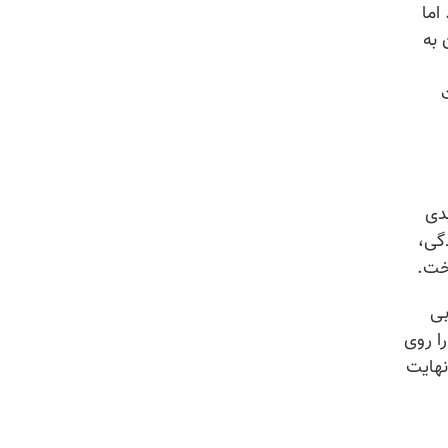
اما
 به
بدی
گی،
خت.
بی
ا روی
نهایت