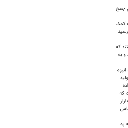
م جمع
ه کمک
رسید
ند که
و به
نبوه
لید
ده
 که
زار
باس
 به