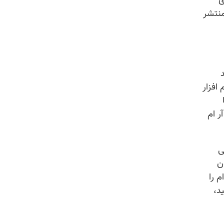
ی
منتشر
افزار
ر ام
ی
ن
 را
د،