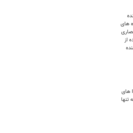
ده
ه های
حصاری
ه از
نده
 محتوا های
 تنها