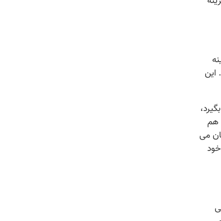
ینه
نه
 این
گیرد،
 هم
زمان می
خود
ی