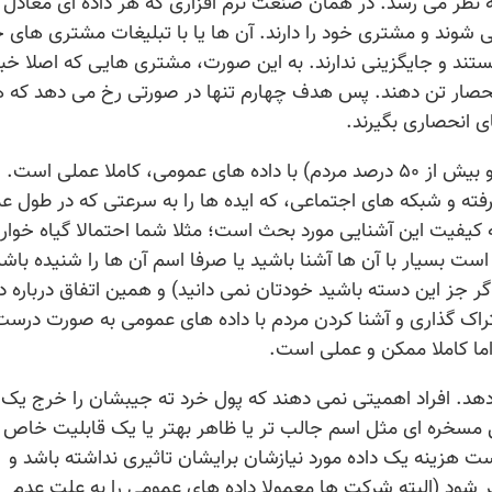
ه نظر می رسد. در همان صنعت نرم افزاری که هر داده ای معادل
 شوند و مشتری خود را دارند. آن ها یا با تبلیغات مشتری های خ
ستند و جایگزینی ندارند. به این صورت، مشتری هایی که اصلا خبر
انحصار تن دهند. پس هدف چهارم تنها در صورتی رخ می دهد که 
ی انحصاری بگیرند.
آشنا شدن مردم (نه تک تک مردم، بلکه اکثریت و بیش از ۵۰ درصد مردم) با داده های عمومی، کاملا عملی است.
رفته و شبکه های اجتماعی، که ایده ها را به سرعتی که در طول ع
 کیفیت این آشنایی مورد بحث است؛ مثلا شما احتمالا گیاه خواری
 بسیار با آن ها آشنا باشید یا صرفا اسم آن ها را شنیده باشید
ر جز این دسته باشید خودتان نمی دانید) و همین اتفاق درباره دا
راک گذاری و آشنا کردن مردم با داده های عمومی به صورت درست
ما کاملا ممکن و عملی است.
ی دهد. افراد اهمیتی نمی دهند که پول خرد ته جیبشان را خرج یک 
یل مسخره ای مثل اسم جالب تر یا ظاهر بهتر یا یک قابلیت خاص یا
ت هزینه یک داده مورد نیازشان برایشان تاثیری نداشته باشد و
ود (البته شرکت ها معمولا داده های عمومی را به علت عدم