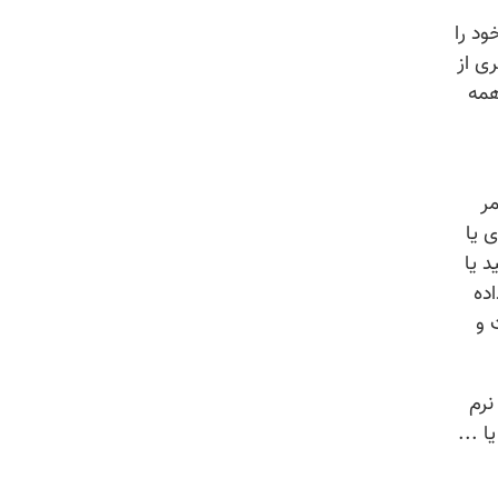
ود را
ی از
همه
مر
 یا
 یا
ده
 و
نرم
 ...