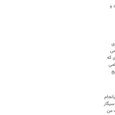
 و
ی
می
 که
عضی
ج
انجام
سیگار
 من