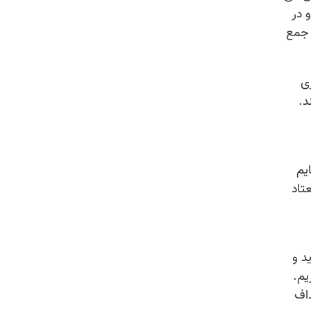
 در
 جمع
ی
د.
یم
تاد
د و
یم.
اف