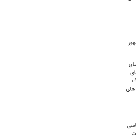
هور
ضای
ای
ف
 های
اسی
ت