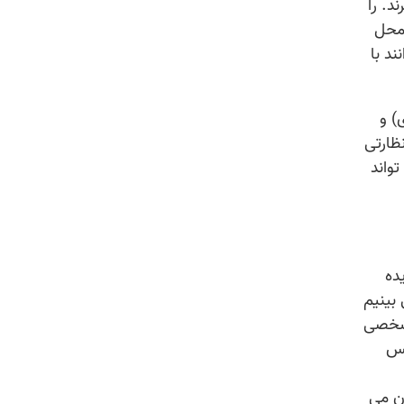
د. را
 محل
د با
) و
ظارتی
واند
ده
بینیم
 شخصی
یس
ان می