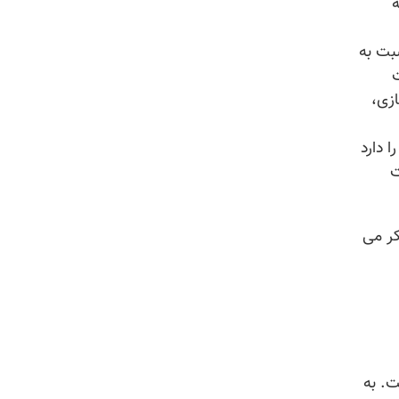
ه
بت به
ت
زی،
 دارد
ت
کر می
. به