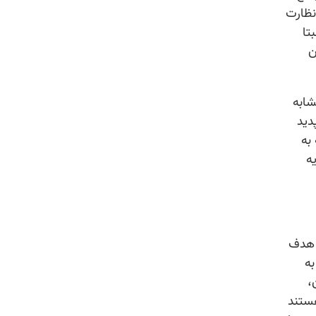
نظارت
تا
ن
شابه
دید
به
ه
 هدف
ه
،
ستند