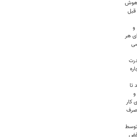
و هوش
قبل
و
ی هر
ضی
درت
اره
 تا
و
ی کار
 صرف
توسط
اقض