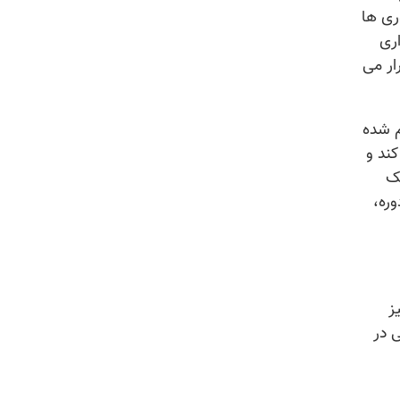
ری ها
اری
ار می
م شده
ند و
یک
ره،
ز
ی در