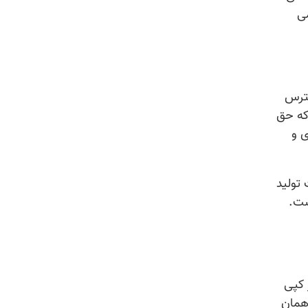
ی
سترس
 که حق
ی و
تولید
ست.
 کپی
همان