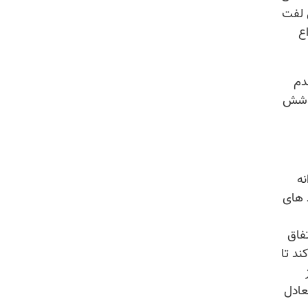
 لفت
ع
دم
پوشش
نه
در کد های
فاق
ند تا
عادل