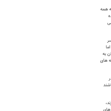
ه همه
ه
ی
سر
ما
ن به
ه های
ر
شند
د،
 های